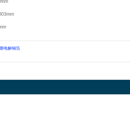
0mm
003mm
mm
廓电解铜箔
: