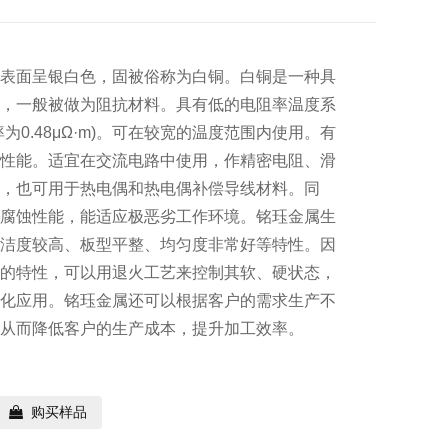
其表面呈银白色，固被俗称为白铜。白铜是一种具
属，一般被做为阻抗材料。具有低的电阻率温度系
为0.48μΩ·m)。可在较宽的温度范围内使用。有
接性能。适宜在交流电路中使用，作精密电阻、滑
等，也可用于热电偶和热电偶补偿导线材料。同
抗腐蚀性能，能适应极恶劣工作环境。铭珏金属生
光洁度较高、板型平整、均匀度非常好等特性。因
构的特性，可以用退火工艺来控制其软、硬状态，
样化应用。铭珏金属还可以根据客户的需求生产不
，从而降低客户的生产成本，提升加工效率。
购买样品