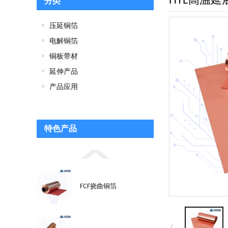
HTE高温
分类
压延铜箔
电解铜箔
铜板带材
延伸产品
产品应用
特色产品
FCF挠曲铜箔