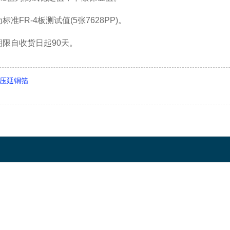
准FR-4板测试值(5张7628PP)。
限自收货日起90天。
压延铜箔
: