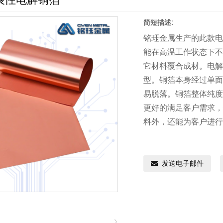
延展性电解铜箔
简短描述:
铭珏金属生产的此款
能在高温工作状态下
它材料覆合成材。电
型。铜箔本身经过单
易脱落。铜箔整体纯
更好的满足客户需求，
料外，还能为客户进
发送电子邮件