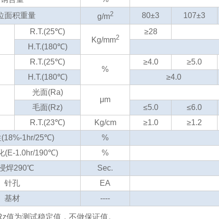
2
位面积重量
80±3
107±3
g/m
R.T.(25℃)
≥28
2
Kg/mm
H.T.(180℃)
R.T.(25℃)
≥4.0
≥5.0
%
H.T.(180℃)
≥4.0
光面(Ra)
μm
毛面(Rz)
≤5.0
≤6.0
R.T.(23℃)
Kg/cm
≥1.0
≥1.2
8%-1hr/25℃)
%
-1.0hr/190℃)
%
浸焊290℃
Sec.
针孔
EA
基材
----
面Rz值为测试稳定值，不做保证值。