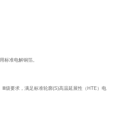
PCB用标准电解铜箔。
、Ⅲ级要求，
满足标准轮廓(S)高温延展性（HTE）电