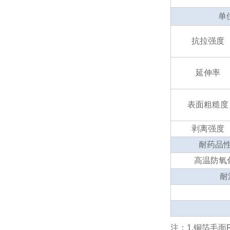
单
抗拉强度
延伸率
表面粗糙度
剥离强度
耐药品性(1
高温防氧化(E
耐
注：1.铜箔毛