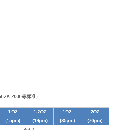
562
A
-2000等标准）
J OZ
1/2OZ
1OZ
2OZ
(15μm)
(18μm)
(35μm)
(70μm)
≥99.8