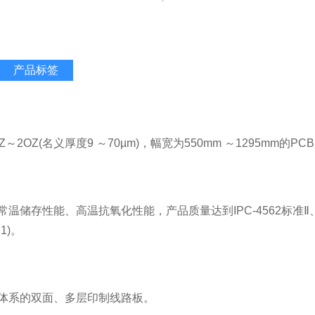
产品标签
Z～2OZ(名义厚度9 ～70µm)，幅宽为550mm ～1295mm的
温储存性能、高温抗氧化性能，产品质量达到IPC-4562标准Ⅱ
1)。
体系的双面、多层印制线路板。