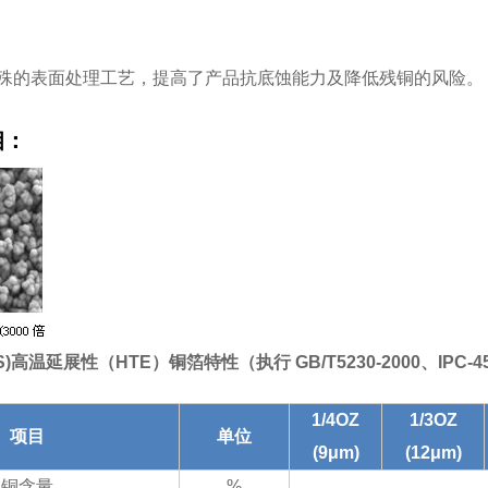
殊的表面处理工艺，提高了产品抗底蚀能力及降低残铜的风险。
相：
S)高温延展性（
HTE
）铜箔特性
（执行 GB/T5230-2000、IPC-4
1/4OZ
1/3OZ
项目
单位
(9μm)
(12μm)
铜含量
%