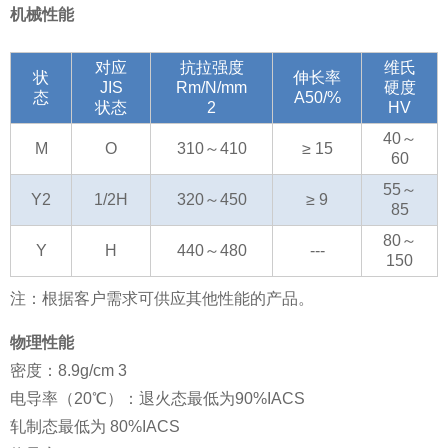
机械性能
对应
抗拉强度
维氏
状
伸长率
JIS
Rm/N/mm
硬度
态
A50/%
状态
2
HV
40～
M
O
310～410
≥ 15
60
55～
Y2
1/2H
320～450
≥ 9
85
80～
Y
H
440～480
---
150
注：根据客户需求可供应其他性能的产品。
物理性能
密度：8.9g/cm 3
电导率（20℃）：退火态最低为90%IACS
轧制态最低为 80%IACS