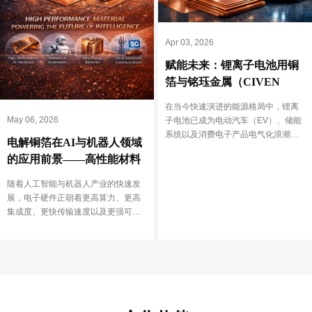
算力的”隐形血管”:H
箔如何定义HBM存
Apr 03, 2026
极限
摘要：在AI大模型训练与
赋能未来：锂离子电池用铜
竞争中，高带宽存储器（H
箔与铭珏金属（CIVEN
为GPU体系中最昂贵的“战
METAL）的竞争优势
而当业界目光聚焦于芯片制
在当今快速演进的能源格局中，锂离
封装时，承载HBM与GPU
子电池已成为电动汽车（EV）、储能
据流动的铜箔，才是一场发
系统以及消费电子产品电气化浪潮的
人领域
不可见的微米维度的“信号
核心驱动力。而在电池体系中，作为
深度解析HVLP（超低轮
能材料
负极集流体的铜箔往往容易被忽视，
在HBM体系中的关键角...
展
却对电池性能起着决定性作用。高品
的快速发
质铜箔直接影响电池的导电性能、循
力、更高
环寿命与安全性，是新一代高性能电
更强可靠
池不可或缺的关键材料。 为什么锂电
务器、
铜箔的重...
业机器
人及其控
单元都离
。其中，
能源系统