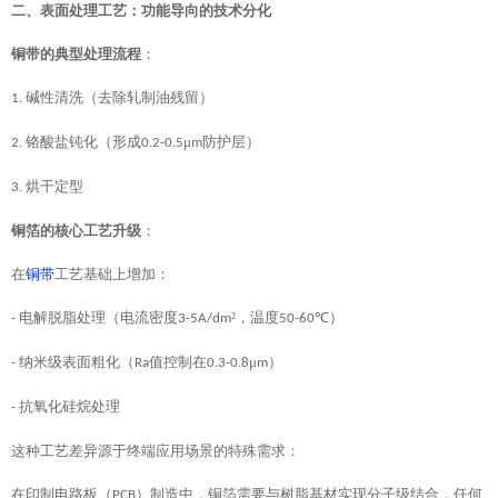
二、表面处理工艺：功能导向的技术分化
铜带的典型处理流程
：
碱性清洗（去除轧制油残留）
1.
铬酸盐钝化（形成
μ
防护层）
2.
0.2-0.5
m
烘干定型
3.
铜箔的核心工艺升级
：
在
铜带
工艺基础上增加：
电解脱脂处理（电流密度
²，温度
℃）
-
3-5A/dm
50-60
纳米级表面粗化（
值控制在
μ
）
-
Ra
0.3-0.8
m
抗氧化硅烷处理
-
这种工艺差异源于终端应用场景的特殊需求：
在印制电路板（
）制造中，铜箔需要与树脂基材实现分子级结合，任何
PCB