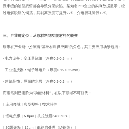
微米级的油脂残留都会导致分层缺陷。某知名
企业的实测数据显示，经
PCB
过电解脱脂的铜箔，其剥离强度可提升
，介电损耗降低
。
27%
15%
三、产业链定位：从原材料到功能材料的蜕变
铜带在产业链中扮演着
基础材料供应商
的角色，其主要应用场景包括：
“
“
电力设备：变压器绕组（厚度
）
-
0.2-0.3mm
工业连接器：端子导电片（厚度
）
-
0.15-0.25mm
建筑装饰：屋面防水层（厚度
）
-
0.3-0.5mm
而铜箔则已进阶为
功能材料
，在以下领域不可替代：
“
“
应用领域
典型规格
技术特性
|
|
|
|
锂电负极
μ
抗拉强度≥
|
| 6-8
m |
400MPa |
覆铜板
μ
低轮廓处理（
铜箔）
| 5G
| 12
m |
LP
|