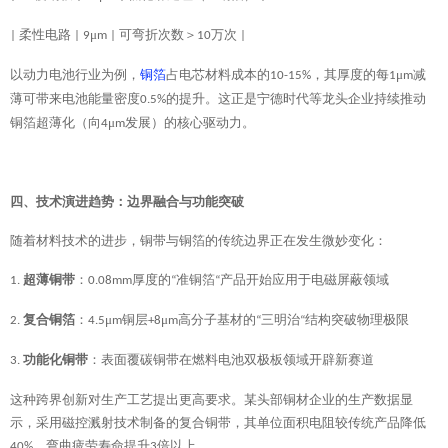
柔性电路
μ
可弯折次数＞
万次
|
| 9
m |
10
|
以动力电池行业为例，
铜箔
占电芯材料成本的
，其厚度的每
μ
减
10-15%
1
m
薄可带来电池能量密度
的提升。这正是宁德时代等龙头企业持续推动
0.5%
铜箔超薄化（向
μ
发展）的核心驱动力。
4
m
四、技术演进趋势：边界融合与功能突破
随着材料技术的进步，铜带与铜箔的传统边界正在发生微妙变化：
超薄铜带
：
厚度的
准铜箔
产品开始应用于电磁屏蔽领域
1.
0.08mm
“
“
复合铜箔
：
μ
铜层
μ
高分子基材的
三明治
结构突破物理极限
2.
4.5
m
+8
m
“
“
功能化铜带
：表面覆碳铜带在燃料电池双极板领域开辟新赛道
3.
这种跨界创新对生产工艺提出更高要求。某头部铜材企业的生产数据显
示，采用磁控溅射技术制备的复合铜带，其单位面积电阻较传统产品降低
，弯曲疲劳寿命提升
倍以上。
40%
3