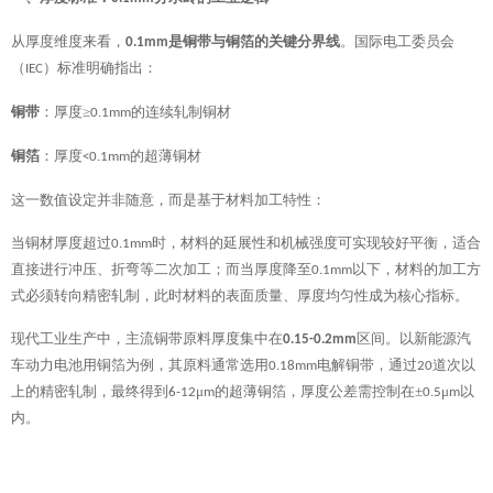
从厚度维度来看，
是铜带与铜箔的关键分界线
。国际电工委员会
0.1mm
（
）标准明确指出：
IEC
铜带
：厚度
≥
的连续轧制铜材
0.1mm
铜箔
：厚度
的超薄铜材
<0.1mm
这一数值设定并非随意，而是基于材料加工特性：
当铜材厚度超过
时，材料的延展性和机械强度可实现较好平衡，适合
0.1mm
直接进行冲压、折弯等二次加工；而当厚度降至
以下，材料的加工方
0.1mm
式必须转向精密轧制，此时材料的表面质量、厚度均匀性成为核心指标。
现代工业生产中，主流铜带原料厚度集中在
区间。以新能源汽
0.15-0.2mm
车动力电池用铜箔为例，其原料通常选用
电解铜带，通过
道次以
0.18mm
20
上的精密轧制，最终得到
μ
的超薄铜箔，厚度公差需控制在±
μ
以
6-12
m
0.5
m
内。